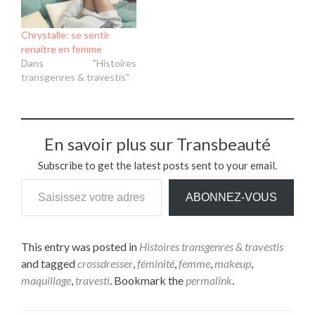
Chrystalle: se sentir
renaitre en femme
Dans "Histoires
transgenres & travestis"
En savoir plus sur Transbeauté
Subscribe to get the latest posts sent to your email.
ABONNEZ-VOUS
This entry was posted in
Histoires transgenres & travestis
and tagged
crossdresser
,
féminité
,
femme
,
makeup
,
maquillage
,
travesti
. Bookmark the
permalink
.