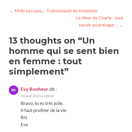
←
Mille excuses… Transbeauté en évolution
Le dîner de Charly : tout
savoir ou presque…
→
13 thoughts on “
Un
homme qui se sent bien
en femme : tout
simplement
”
Evy Bonheur
dit :
14 avril 2023 à 12h34
Bravo, tu es très jolie.
Il faut profiter de la vie.
Biz
Evy