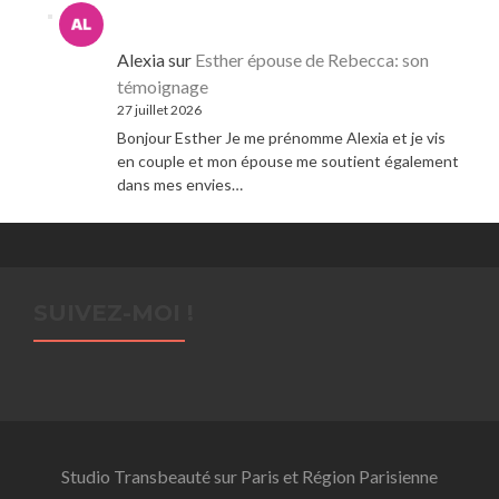
Alexia
sur
Esther épouse de Rebecca: son
témoignage
27 juillet 2026
Bonjour Esther Je me prénomme Alexia et je vis
en couple et mon épouse me soutient également
dans mes envies…
SUIVEZ-MOI !
Studio Transbeauté sur Paris et Région Parisienne