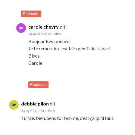
Répondre
carole chevry
dit :
14 avril 2023 à 15h52
Bonjour Evy bonheur
Je te remercie c est très gentil de ta part
Bises
Carole
Répondre
debbie pilon
dit :
14 avril 2023 à 13h18
Tu fais bien. Sens toi femme, c’est ça qu’il faut.