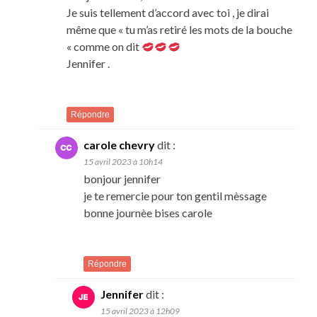
Je suis tellement d’accord avec toi , je dirai
même que « tu m’as retiré les mots de la bouche
« comme on dit
Jennifer .
Répondre
carole chevry
dit :
15 avril 2023 à 10h14
bonjour jennifer
je te remercie pour ton gentil mèssage
bonne journèe bises carole
Répondre
Jennifer
dit :
15 avril 2023 à 12h09