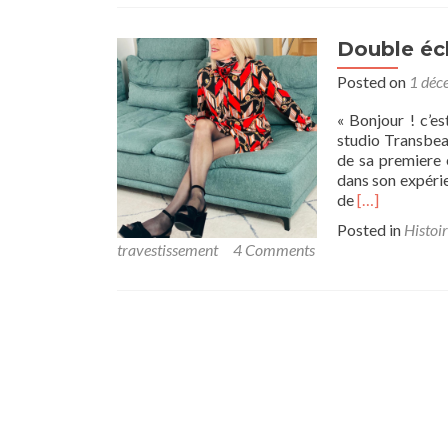
Double écl
Posted on
1 déc
« Bonjour ! c’es
studio Transbea
de sa premiere 
dans son expérie
Read
de
[…]
more
Posted in
Histoir
about
travestissement
4 Comments
Double
éclat
:
séances
relooking
inspirantes
de
Graziella