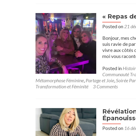
« Repas d
Posted on
21 dé
Bonjour, mes chè
suis ravie de pa
vivre aux côtés 
moi vous raconte
Posted in
Histoir
Communauté Tran
Métamorphose Féminine
,
Partage et Joie
,
Soirée Par
Transformation et Féminité
3 Comments
Révélatio
Épanouiss
Posted on
16 dé