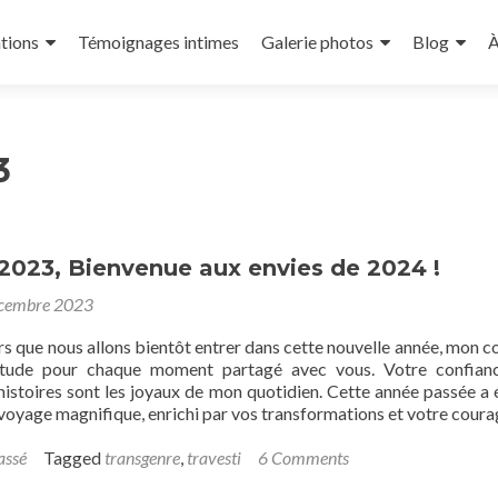
tions
Témoignages intimes
Galerie photos
Blog
À
3
2023, Bienvenue aux envies de 2024 !
cembre 2023
s que nous allons bientôt entrer dans cette nouvelle année, mon c
itude pour chaque moment partagé avec vous. Votre confianc
 histoires sont les joyaux de mon quotidien. Cette année passée a 
 voyage magnifique, enrichi par vos transformations et votre coura
assé
Tagged
transgenre
,
travesti
6 Comments