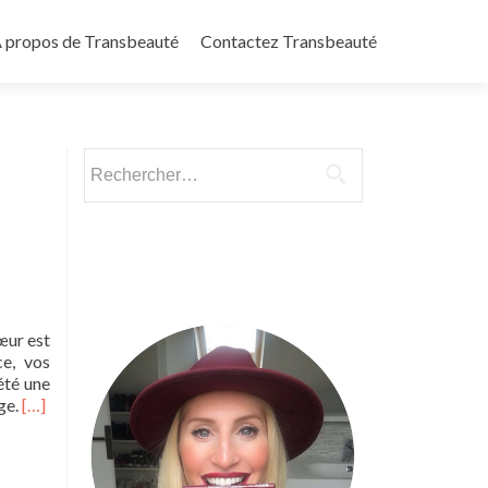
 propos de Transbeauté
Contactez Transbeauté
Rechercher :
œur est
e, vos
été une
Read
ge.
[…]
more
about
Au