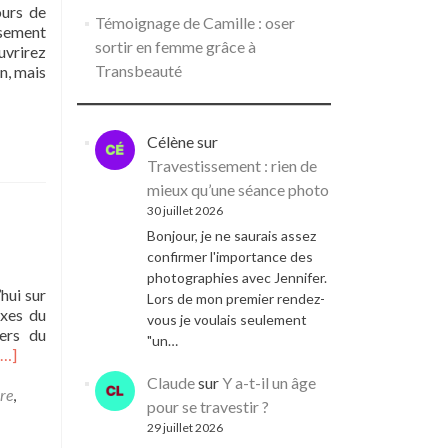
ours de
Témoignage de Camille : oser
ssement
sortir en femme grâce à
uvrirez
Transbeauté
n, mais
Célène
sur
Travestissement : rien de
mieux qu’une séance photo
30 juillet 2026
Bonjour, je ne saurais assez
confirmer l'importance des
photographies avec Jennifer.
hui sur
Lors de mon premier rendez-
exes du
vous je voulais seulement
vers du
"un…
Read
[…]
more
Claude
sur
Y a-t-il un âge
about
re
,
pour se travestir ?
Rose
29 juillet 2026