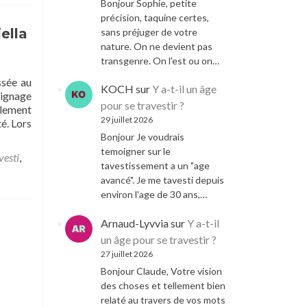
Bonjour Sophie, petite
les
joies
précision, taquine certes,
et
ella
sans préjuger de votre
les
nature. On ne devient pas
peurs
transgenre. On l'est ou on…
du
ssée au
travestissement
KOCH
sur
Y a-t-il un âge
oignage
pour se travestir ?
ulement
29 juillet 2026
é. Lors
Bonjour Je voudrais
temoigner sur le
vesti
,
tavestissement a un "age
avancé". Je me tavesti depuis
environ l'age de 30 ans,…
Arnaud-Lyvvia
sur
Y a-t-il
un âge pour se travestir ?
27 juillet 2026
Bonjour Claude, Votre vision
des choses et tellement bien
relaté au travers de vos mots