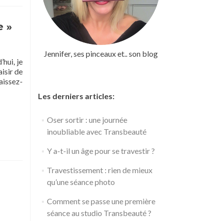
Revoir
2023,
Bienvenue
e »
aux
envies
de
Jennifer, ses pinceaux et.. son blog
2024
hui, je
!
isir de
aissez-
Les derniers articles:
Oser sortir : une journée
inoubliable avec Transbeauté
Y a-t-il un âge pour se travestir ?
Travestissement : rien de mieux
qu’une séance photo
Comment se passe une première
séance au studio Transbeauté ?