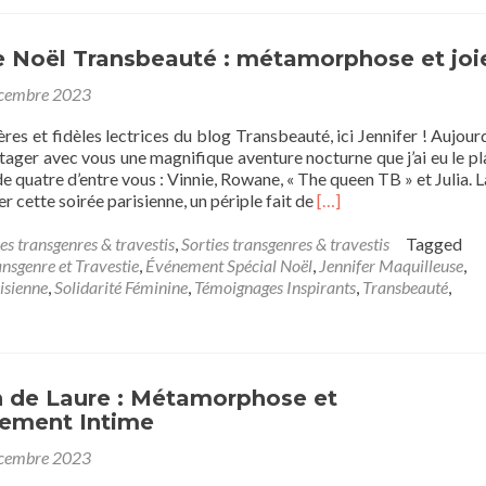
e Noël Transbeauté : métamorphose et joi
cembre 2023
res et fidèles lectrices du blog Transbeauté, ici Jennifer ! Aujourd’
rtager avec vous une magnifique aventure nocturne que j’ai eu le pla
de quatre d’entre vous : Vinnie, Rowane, « The queen TB » et Julia. L
Read
r cette soirée parisienne, un périple fait de
[…]
more
about
es transgenres & travestis
,
Sorties transgenres & travestis
Tagged
« Repas
sgenre et Travestie
,
Événement Spécial Noël
,
Jennifer Maquilleuse
,
de
isienne
,
Solidarité Féminine
,
Témoignages Inspirants
,
Transbeauté
,
Noël
Transbeauté
:
métamorphose
et
n de Laure : Métamorphose et
joie »
ement Intime
cembre 2023