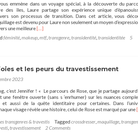
 vous emmène dans un voyage spécial, à la découverte du parc
ire des îles, Laure partage son expérience unique d’épanoui
vers son processus de transition. Dans cet article, vous déco
illage est devenu pour Laure non seulement un moyen d’expressio
Read
vers une meilleure
[…]
more
ed
féminité
,
makeup
,
mtf
,
transgenre
,
transidentité
,
transidentitée
5
about
Révélation
de
Laure
:
 joies et les peurs du travestissement
Métamorphose
et
embre 2023
Épanouissement
Intime
g, c’est Jennifer ! « Le parcours de Rose, que je partage aujourd’
t une fenêtre ouverte (sans s ‘enrhumer) sur les nuances compl
 et aussi de la quête identitaire pour certaines. Dans l’uni
haque visage révèle une histoire, celui de Rose est marqué par une
es transgenres & travestis
Tagged
crossdresser
,
maquillage
,
transgen
vesti
,
travestissement
2 Comments
: