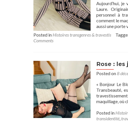
Aujourd’hui, je
Laure. Origina
personnel à tra
comment le maqu
aussi une porte 
Posted in
Histoires transgenres & travestis
Tagg
Comments
Rose : les
Posted on
8 déc
« Bonjour Le Blo
Transbeauté, es
travestissement
maquillage, où c
Posted in
Histoir
transidentité
,
tra