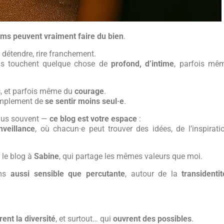
ilms peuvent vraiment faire du bien
.
e détendre, rire franchement.
Ils touchent quelque chose de
profond, d’intime
, parfois mê
s
, et parfois même du
courage
.
implement de
se sentir moins seul·e
.
plus souvent —
ce blog est votre espace
:
nveillance
, où chacun·e peut trouver des idées, de l’inspirati
r le blog à
Sabine
, qui partage les mêmes valeurs que moi.
lms
aussi sensible que percutante
, autour de la
transidentit
rent la diversité
, et surtout… qui
ouvrent des possibles
.