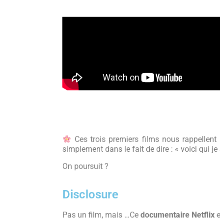
Ces trois premiers films nous rappellent 
simplement dans le fait de dire : « voici qui je 
On poursuit ?
Disclosure
Pas un film, mais …Ce
documentaire Netflix
e