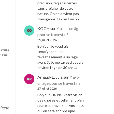
précision, taquine certes,
sans préjuger de votre
nature. On ne devient pas
transgenre. On l'est ou on…
KOCH
sur
Y a-t-il un âge
pour se travestir ?
29 juillet 2026
Bonjour Je voudrais
, voici
temoigner sur le
 elle-
tavestissement a un "age
avancé". Je me tavesti depuis
environ l'age de 30 ans,…
Arnaud-Lyvvia
sur
Y a-t-il
un âge pour se travestir ?
27 juillet 2026
Bonjour Claude, Votre vision
des choses et tellement bien
relaté au travers de vos mots
ffecte
qui en seraient presque