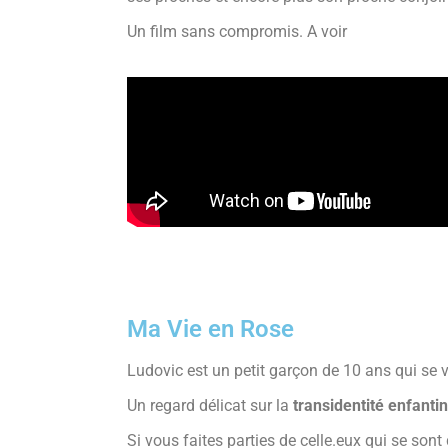
Un film sans compromis. A voir
Ma Vie en Rose
Ludovic est un petit garçon de 10 ans qui se v
Un regard délicat sur la
transidentité enfanti
Si vous faites parties de celle.eux qui se son