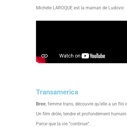
Michéle LAROQUE est la maman de Ludovic
Transamerica
Bree
, femme trans, découvre qu’elle a un fils e
Un film drôle, tendre et profondément humain
Parce que la vie “continue”.