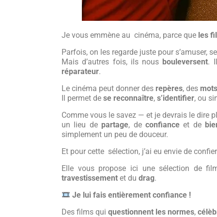
Je vous emmène au cinéma, parce que
les f
Parfois, on les regarde juste pour s’amuser, s
Mais d’autres fois, ils nous
bouleversent
. 
réparateur
.
Le cinéma peut donner des
repères
, des
mot
Il permet de
se reconnaître
,
s’identifier
, ou s
Comme vous le savez — et je devrais le dire 
un lieu de
partage
, de
confiance
et de
bie
simplement un peu de douceur.
Et pour cette sélection, j’ai eu envie de confie
Elle vous propose ici une sélection de fi
travestissement
et du
drag
.
Je lui fais entièrement confiance !
Des films qui
questionnent les normes
,
célèb