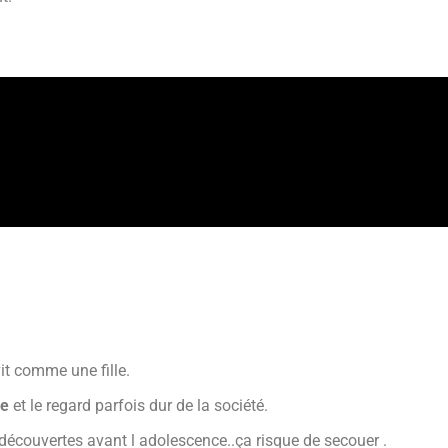
it comme une fille.
ne
et le regard parfois dur de la société.
t découvertes avant l adolescence..ça risque de secouer .