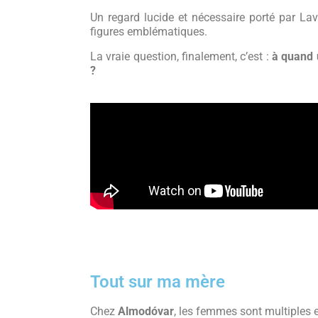
Un regard lucide et nécessaire porté par Lav
figures emblématiques.
La vraie question, finalement, c’est :
à quand u
?
Tout sur ma mère
Chez
Almodóvar
, les femmes sont multiples 