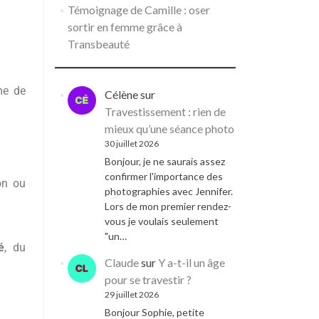
Témoignage de Camille : oser
sortir en femme grâce à
Transbeauté
me de
Célène
sur
Travestissement : rien de
mieux qu’une séance photo
30 juillet 2026
Bonjour, je ne saurais assez
confirmer l'importance des
on ou
photographies avec Jennifer.
Lors de mon premier rendez-
vous je voulais seulement
"un…
é
, du
Claude
sur
Y a-t-il un âge
pour se travestir ?
29 juillet 2026
Bonjour Sophie, petite