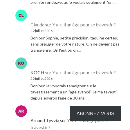
premier rendez-vous je voulais seulement "un…
Claude
sur
Y a-t-il un âge pour se travestir ?
29 juillet 2026
Bonjour Sophie, petite précision, taquine certes,
sans préjuger de votre nature. On ne devient pas
transgenre. On l'est ou on…
KOCH
sur
Y a-t-il un âge pour se travestir ?
29 juillet 2026
Bonjour Je voudrais temoigner sur le
tavestissement a un "age avancé". Je me tavesti
depuis environ l'age de 30 ans,…
ABONNEZ-VOUS
Arnaud-Lyvvia
sur
Y a-t-il un âge pour se
travestir ?