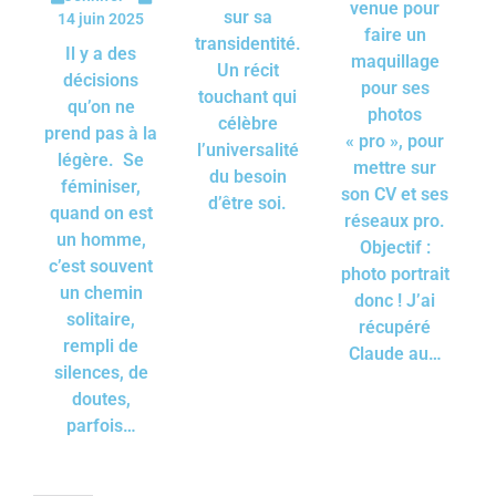
venue pour
sur sa
14 juin 2025
faire un
transidentité.
Il y a des
maquillage
Un récit
décisions
pour ses
touchant qui
qu’on ne
photos
célèbre
prend pas à la
« pro », pour
l’universalité
légère. Se
mettre sur
du besoin
féminiser,
son CV et ses
d’être soi.
quand on est
réseaux pro.
un homme,
Objectif :
c’est souvent
photo portrait
un chemin
donc ! J’ai
solitaire,
récupéré
rempli de
Claude au…
silences, de
doutes,
parfois…