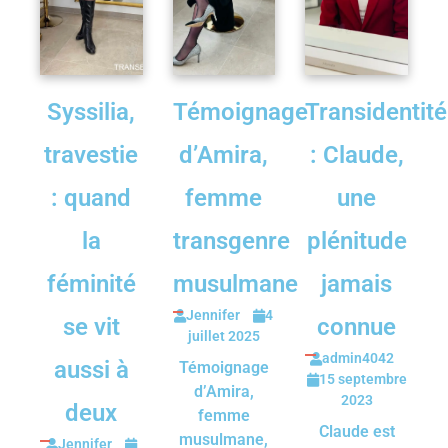
Syssilia,
Témoignage
Transidentité
travestie
d’Amira,
: Claude,
: quand
femme
une
la
transgenre
plénitude
féminité
musulmane
jamais
Jennifer
4
se vit
connue
juillet 2025
admin4042
aussi à
Témoignage
15 septembre
d’Amira,
2023
deux
femme
Claude est
musulmane,
Jennifer