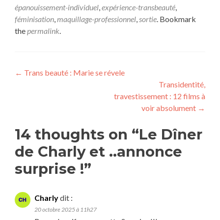
épanouissement-individuel
,
expérience-transbeauté
,
féminisation
,
maquillage-professionnel
,
sortie
. Bookmark
the
permalink
.
←
Trans beauté : Marie se révele
Transidentité,
travestissement : 12 films à
voir absolument
→
14 thoughts on “
Le Dîner
de Charly et ..annonce
surprise !
”
Charly
dit :
20 octobre 2025 à 11h27