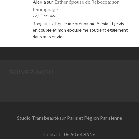
Alexia
sur
Esther épouse de Rebecca: son
témoignage
27 juillet 2026
Bonjour Esther Je me prénomme Alexia et je vis
en couple et mon épouse me soutient également
dans mes envies…
SUIVEZ-MOI !
Studio Transbeauté sur Paris et Région Parisienne
Contact : 06 60 64 86 26