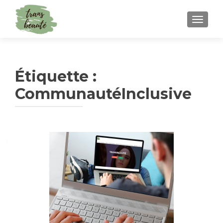
TOGGLE
Étiquette :
CommunautéInclusive