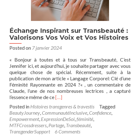
Échange Inspirant sur Transbeauté :
Valorisons Vos Voix et Vos Histoires
Posted on
7 janvier 2024
« Bonjour à toutes et à tous sur Transbeauté, C’est
Jennifer ici, et aujourd’hui, je souhaite partager avec vous
quelque chose de spécial. Récemment, suite à la
publication de mon article « Langage Corporel: Clé d’une
Féminité Rayonnante en 2024 ?« , un commentaire de
Claude, l’une de nos nombreuses lectrices , a capturé
Read
l’essence même de ce
[…]
more
Posted in
Histoires transgenres & travestis
Tagged
about
BeautyJourney
,
CommunautéInclusive
,
Confidence
,
Échange
Empowerment
,
ExpressionDeSoi
,
féminité
,
Inspirant
MTFCrossdressers
,
Partage
,
Transbeauté
,
sur
TransgenderSupport
6 Comments
Transbeauté