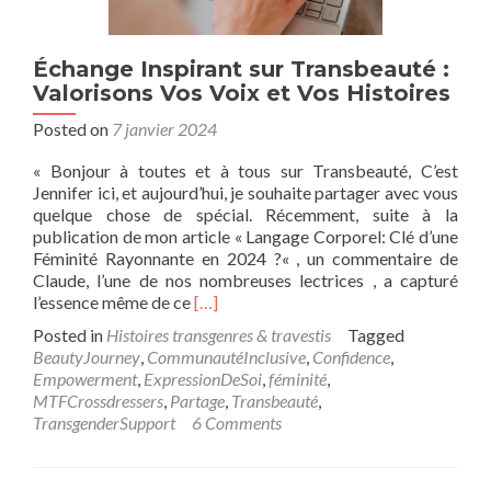
Échange Inspirant sur Transbeauté :
Valorisons Vos Voix et Vos Histoires
Posted on
7 janvier 2024
« Bonjour à toutes et à tous sur Transbeauté, C’est
Jennifer ici, et aujourd’hui, je souhaite partager avec vous
quelque chose de spécial. Récemment, suite à la
publication de mon article « Langage Corporel: Clé d’une
Féminité Rayonnante en 2024 ?« , un commentaire de
Claude, l’une de nos nombreuses lectrices , a capturé
Read
l’essence même de ce
[…]
more
Posted in
Histoires transgenres & travestis
Tagged
about
BeautyJourney
,
CommunautéInclusive
,
Confidence
,
Échange
Empowerment
,
ExpressionDeSoi
,
féminité
,
Inspirant
MTFCrossdressers
,
Partage
,
Transbeauté
,
sur
TransgenderSupport
6 Comments
Transbeauté
:
Valorisons