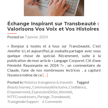
Échange Inspirant sur Transbeauté :
Valorisons Vos Voix et Vos Histoires
Posted on
7 janvier 2024
« Bonjour à toutes et à tous sur Transbeauté, C’est
Jennifer ici, et aujourd’hui, je souhaite partager avec vous
quelque chose de spécial. Récemment, suite à la
publication de mon article « Langage Corporel: Clé d’une
Féminité Rayonnante en 2024 ?« , un commentaire de
Claude, l’une de nos nombreuses lectrices , a capturé
Read
l’essence même de ce
[…]
more
Posted in
Histoires transgenres & travestis
Tagged
about
BeautyJourney
,
CommunautéInclusive
,
Confidence
,
Échange
Empowerment
,
ExpressionDeSoi
,
féminité
,
Inspirant
MTFCrossdressers
,
Partage
,
Transbeauté
,
sur
TransgenderSupport
6 Comments
Transbeauté