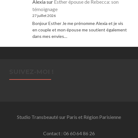
Alexia
sur
Esther épouse de Rebecca: son
témoignage
27 juillet 2026
Bonjour Esther Je me prénomme Alexia et je vis
en couple et mon épouse me soutient également
dans mes envies…
SUIVEZ-MOI !
Studio Transbeauté sur Paris et Région Parisienne
Contact : 06 60 64 86 26