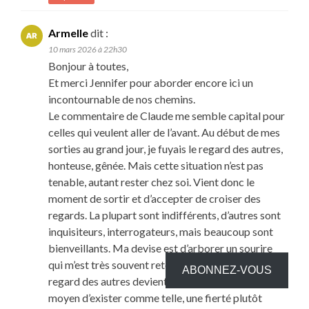
Armelle
dit :
10 mars 2026 à 22h30
Bonjour à toutes,
Et merci Jennifer pour aborder encore ici un
incontournable de nos chemins.
Le commentaire de Claude me semble capital pour
celles qui veulent aller de l’avant. Au début de mes
sorties au grand jour, je fuyais le regard des autres,
honteuse, gênée. Mais cette situation n’est pas
tenable, autant rester chez soi. Vient donc le
moment de sortir et d’accepter de croiser des
regards. La plupart sont indifférents, d’autres sont
inquisiteurs, interrogateurs, mais beaucoup sont
bienveillants. Ma devise est d’arborer un sourire
qui m’est très souvent retourné et finalement le
ABONNEZ-VOUS
regard des autres devient maintenant davantage un
moyen d’exister comme telle, une fierté plutôt