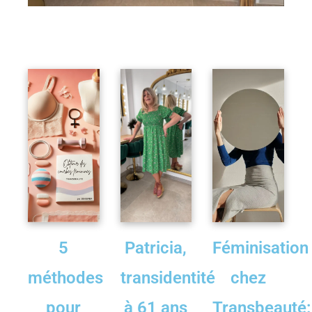
5
Patricia,
Féminisation
méthodes
transidentité
chez
pour
à 61 ans
Transbeauté: