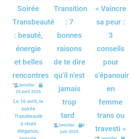
Soirée
Transition
« Vaincre
Transbeauté
: 7
sa peur :
: beauté,
bonnes
3
énergie
raisons
conseils
et belles
de te dire
pour
rencontres
qu’il n’est
s’épanouir
Jennifer
jamais
en
24 avril 2026
trop
femme
Le 16 avril, la
soirée
tard
trans ou
Transbeauté
a réuni
Jennifer
6
travesti »
élégance,
juin 2025
énergie,
Jennifer