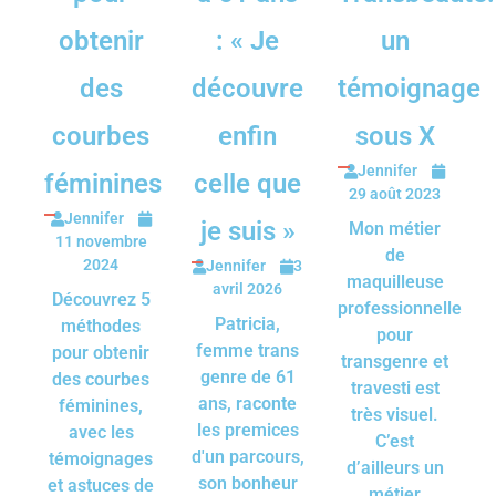
obtenir
: « Je
un
des
découvre
témoignage
courbes
enfin
sous X
Jennifer
féminines
celle que
29 août 2023
Jennifer
je suis »
Mon métier
11 novembre
de
2024
Jennifer
3
maquilleuse
avril 2026
Découvrez 5
professionnelle
Patricia,
méthodes
pour
femme trans
pour obtenir
transgenre et
genre de 61
des courbes
travesti est
ans, raconte
féminines,
très visuel.
les premices
avec les
C’est
d'un parcours,
témoignages
d’ailleurs un
son bonheur
et astuces de
métier