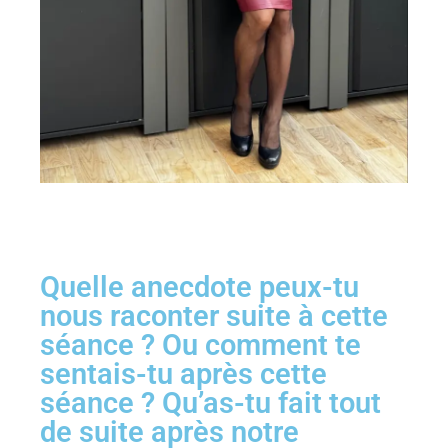
Quelle anecdote peux-tu
nous raconter suite à cette
séance ? Ou comment te
sentais-tu après cette
séance ? Qu’as-tu fait tout
de suite après notre