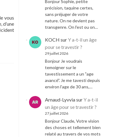
Bonjour Sophie, petite
précision, taquine certes,
sans préjuger de votre
de vous
nature. On ne devient pas
e, d’une
transgenre. On l'est ou on…
décident
KOCH
sur
Y a-t-il un âge
pour se travestir ?
29 juillet 2026
Bonjour Je voudrais
temoigner sur le
tavestissement a un "age
avancé". Je me tavesti depuis
environ l'age de 30 ans,…
Arnaud-Lyvvia
sur
Y a-t-il
un âge pour se travestir ?
27 juillet 2026
Bonjour Claude, Votre vision
des choses et tellement bien
relaté au travers de vos mots