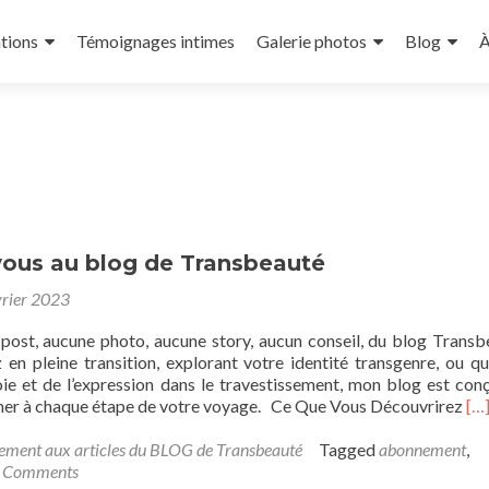
tions
Témoignages intimes
Galerie photos
Blog
À
ous au blog de Transbeauté
vrier 2023
post, aucune photo, aucune story, aucun conseil, du blog Trans
en pleine transition, explorant votre identité transgenre, ou q
joie et de l’expression dans le travestissement, mon blog est con
Re
er à chaque étape de votre voyage. Ce Que Vous Découvrirez
[…
mo
ab
ment aux articles du BLOG de Transbeauté
Tagged
abonnement
,
Ab
 Comments