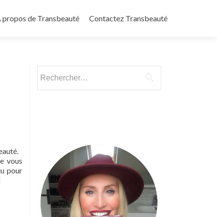
 propos de Transbeauté
Contactez Transbeauté
Rechercher :
beauté.
ue vous
çu pour
ad
]
re
out
onnez-