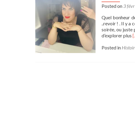
Posted on
3 fév
Quel bonheur de
..revoir ! . Il y
soirée, ou juste 
R
d’explorer plus
[
m
a
Posted in
Histoir
J
l
d
s
t
d
s
j