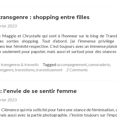
vo
au
bl
de
transgenre : shopping entre filles
Tr
vrier 2023
st Maggie et Chrystalle qui sont à l’honneur sur le blog de Trans
les sorties shopping. Tout d’abord, j’ai l’immense privilège
 leur féminité respective. C’est toujours avec un immense plaisir
non seulement pour papoter, mais aussi et surtout pour des séance
 transgenres & travestis
Tagged
accompagnement
,
camaraderie
,
t
ansgenre
,
travestisme
,
travestissement
2 Comments
sti
genre
 l’envie de se sentir femme
ping
vrier 2023
t Clémence qui m’a sollicité pour faire une séance de féminisation, 
mais aussi avec la partie photographie. J’insiste toujours sur l’imp