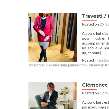
Travesti / 
Posted on
25 fé
Aujourd’hui c’e
pour illustrer 
accompagner dans
les accueille, 
Read
up, et pour
[…]
more
Posted in
Sorties
abou
crossdress
,
crossdressing
,
féminisation
,
Shopping
,
tr
Trave
/
trans
:
Clémence :
shop
entre
Posted on
17 fé
filles
Aujourd’hui c’es
joli maquillage 