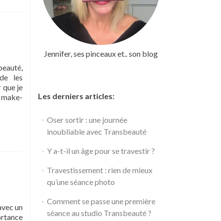
us
og
ansbeauté
Jennifer, ses pinceaux et.. son blog
beauté,
 de les
 que je
Les derniers articles:
s make-
Oser sortir : une journée
inoubliable avec Transbeauté
Y a-t-il un âge pour se travestir ?
Travestissement : rien de mieux
qu’une séance photo
Comment se passe une première
avec un
séance au studio Transbeauté ?
ortance