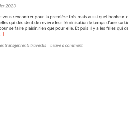
look
rier 2023
d’hiver
 vous rencontrer pour la première fois mais aussi quel bonheur 
 a celles qui décident de revivre leur féminisation le temps d’une sorti
pour se faire plaisir, rien que pour elle. Et puis il y a les filles qui 
ead
…]
ore
bout
es transgenres & travestis
Leave a comment
ulia:
’annonce
e
a
ransidentité
ans
on
ob