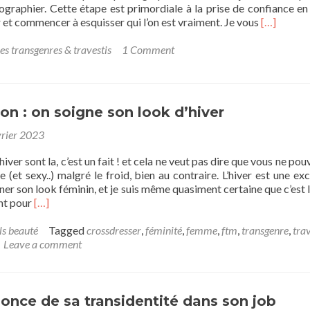
ographier. Cette étape est primordiale à la prise de confiance en 
Read
 et commencer à esquisser qui l’on est vraiment. Je vous
[…]
more
about
es transgenres & travestis
1 Comment
Clémence
:
l’envie
de
on : on soigne son look d’hiver
se
sentir
vrier 2023
femme
iver sont la, c’est un fait ! et cela ne veut pas dire que vous ne po
e (et sexy..) malgré le froid, bien au contraire. L’hiver est une exc
ner son look féminin, et je suis même quasiment certaine que c’est l
Read
nt pour
[…]
more
about
ls beauté
Tagged
crossdresser
,
féminité
,
femme
,
ftm
,
transgenre
,
trav
Féminisation
Leave a comment
:
on
soigne
son
nnonce de sa transidentité dans son job