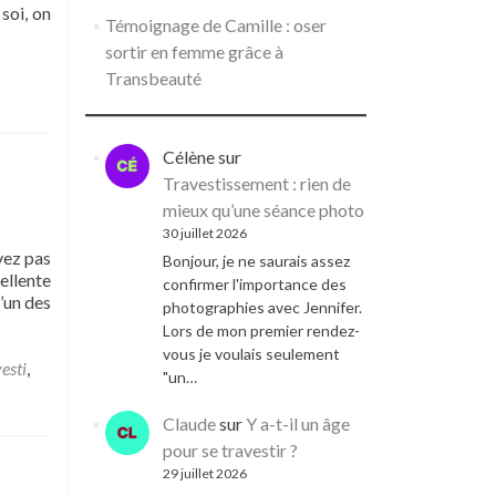
soi, on
Témoignage de Camille : oser
sortir en femme grâce à
Transbeauté
Célène
sur
Travestissement : rien de
mieux qu’une séance photo
30 juillet 2026
uvez pas
Bonjour, je ne saurais assez
ellente
confirmer l'importance des
’un des
photographies avec Jennifer.
Lors de mon premier rendez-
vous je voulais seulement
esti
,
"un…
Claude
sur
Y a-t-il un âge
pour se travestir ?
29 juillet 2026