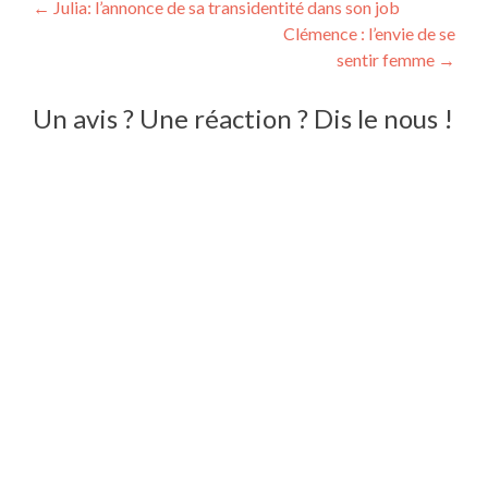
Navigation
←
Julia: l’annonce de sa transidentité dans son job
Clémence : l’envie de se
de
sentir femme
→
l’article
Un avis ? Une réaction ? Dis le nous !