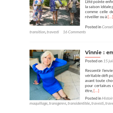
L’été pointe enfi
la saison idéale
comme celle de
Re
réveiller ou à
[…
mo
ab
Posted in
Consei
Êtr
transition
,
travesti
16 Comments
se
l’é
?
:
Vinnie : e
con
Posted on
15 jui
sec
po
Ressentir l’envi
tra
véritable défi 
et
avant toute chos
tra
pour certain.es
Read
être,
[…]
more
Posted in
Histoir
about
maquillage
,
transgenre
,
transidentitée
,
travesti
,
trav
Vinnie
: