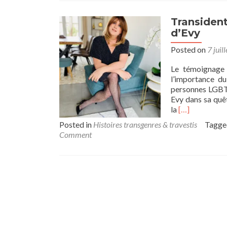
embrasser
sa
Transidenti
féminité
d’Evy
avec
sérénité
Posted on
7 juil
et
plénitude
Le témoignage d
l’importance du
personnes LGBT+.
Evy dans sa quêt
Read
la
[…]
more
Posted in
Histoires transgenres & travestis
Tagg
about
Comment
Transidentité
:
l’envie
d’Evy
assouvie
de
vivre
la
vie