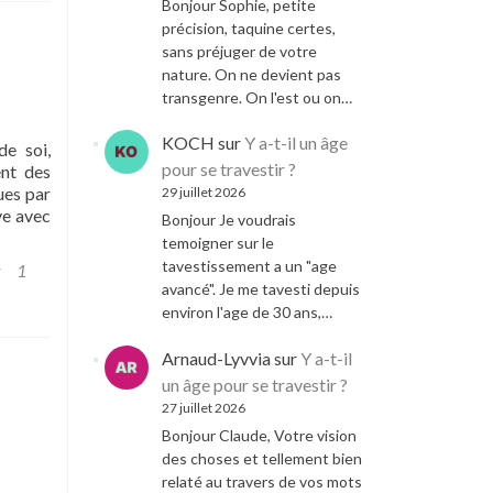
Bonjour Sophie, petite
précision, taquine certes,
sans préjuger de votre
nature. On ne devient pas
transgenre. On l'est ou on…
KOCH
sur
Y a-t-il un âge
de soi,
pour se travestir ?
ent des
ues par
29 juillet 2026
ve avec
Bonjour Je voudrais
temoigner sur le
tavestissement a un "age
1
avancé". Je me tavesti depuis
environ l'age de 30 ans,…
Arnaud-Lyvvia
sur
Y a-t-il
un âge pour se travestir ?
27 juillet 2026
Bonjour Claude, Votre vision
des choses et tellement bien
relaté au travers de vos mots