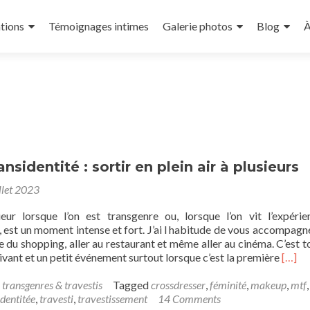
tions
Témoignages intimes
Galerie photos
Blog
À
ansidentité : sortir en plein air à plusieurs
llet 2023
rieur lorsque l’on est transgenre ou, lorsque l’on vit l’expéri
 est un moment intense et fort. J’ai l habitude de vous accompagn
ire du shopping, aller au restaurant et même aller au cinéma. C’est t
Read
ant et un petit événement surtout lorsque c’est la première
[…]
more
about
 transgenres & travestis
Tagged
crossdresser
,
féminité
,
makeup
,
mtf
,
Vivre
identitée
,
travesti
,
travestissement
14 Comments