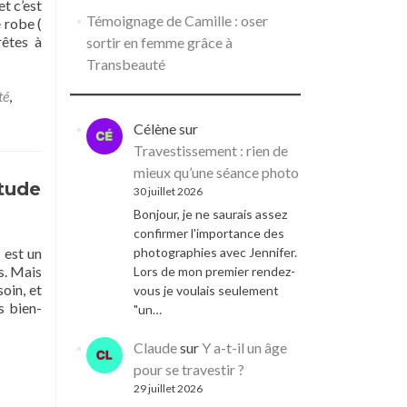
et c’est
Témoignage de Camille : oser
 robe (
rêtes à
sortir en femme grâce à
Transbeauté
té
,
Célène
sur
Travestissement : rien de
mieux qu’une séance photo
itude
30 juillet 2026
Bonjour, je ne saurais assez
confirmer l'importance des
 est un
photographies avec Jennifer.
s. Mais
Lors de mon premier rendez-
oin, et
vous je voulais seulement
s bien-
"un…
Claude
sur
Y a-t-il un âge
pour se travestir ?
29 juillet 2026