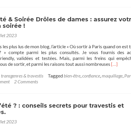
sa
transi
:
sortir
é & Soirée Drôles de dames : assurez vot
en
 soirée !
plein
llet 2023
air
à
s les plus lus de mon blog, l’article « Où sortir à Paris quand on est 
plusie
? » compte parmi les plus consultés. Je vous fournis des a
 friendly, validées et testées. Mais, parmi les freins qui empêc
Read
vous de sortir, et parmi les raisons tout aussi nombreuses
[…]
more
about
 transgenres & travestis
Tagged
bien-être
,
confiance
,
maquillage
,
Par
Transbea
ement
2 Comments
&
Soirée
Drôles
de
’été ? : conseils secrets pour travestis et
dames
s.
:
llet 2023
assurez
votre