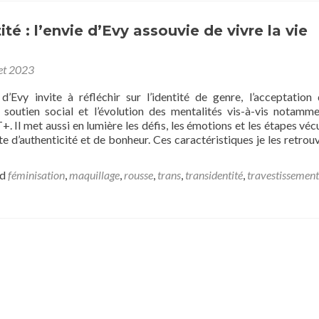
té : l’envie d’Evy assouvie de vivre la vie
let 2023
’Evy invite à réfléchir sur l’identité de genre, l’acceptation 
 soutien social et l’évolution des mentalités vis-à-vis notamm
 Il met aussi en lumière les défis, les émotions et les étapes véc
e d’authenticité et de bonheur. Ces caractéristiques je les retrou
ed
féminisation
,
maquillage
,
rousse
,
trans
,
transidentité
,
travestissement