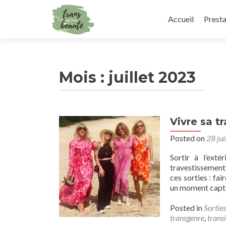
Skip
to
Accueil
Presta
content
Mois :
juillet 2023
Vivre sa tr
Posted on
28 jui
Sortir à l’exté
travestissement,
ces sorties : fa
un moment captiv
Posted in
Sorties
transgenre
,
trans