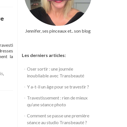
dentité
re
Jennifer, ses pinceaux et.. son blog
travesti
urs
dresses
Les derniers articles:
hent la
Oser sortir : une journée
is
,
inoubliable avec Transbeauté
uté
Y a-t-il un âge pour se travestir ?
Travestissement : rien de mieux
qu’une séance photo
Comment se passe une première
séance au studio Transbeauté ?