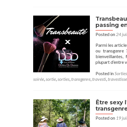
Transbeaut
passing en
Posted on
24 jui
Parmi les article
ou transgenre 
bienveillantes,
plupart d’entre 
Posted in
Sorties
soirée
,
sortie
,
sorties
,
transgenre
,
travesti
,
travestiss
Être sexy l
transgenre
Posted on
19 jui