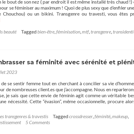
n le bout de son nez ( par endroit il est même installé très chaud !) 
passing
 pour se féminiser au maximum ! Quoi de plus sexy que d’enfiler une
en
 Chouchou) ou un bikini. Transgenre ou travesti, vous êtes p
soirée
ad
]
!
re
out
ls beauté
Tagged
bien-être
,
féminisation
,
mtf
,
transgenre
,
transidenti
e
xy
té
mbrasser sa féminité avec sérénité et plén
seils
llet 2023
rets
ur
e de se sentir femme tout en cherchant à concilier sa vie d’homme
vestis
pour de nombreuses client.es que j’accompagne. Nous en reparleron
e, je sais que cette envie de féminin agit comme un véritable bes
nsgenres.
 une nécessité. Cette “évasion”, même occasionnelle, procure alor
es transgenres & travestis
Tagged
crossdresser
,
féminité
,
makeup
,
estissement
5 Comments