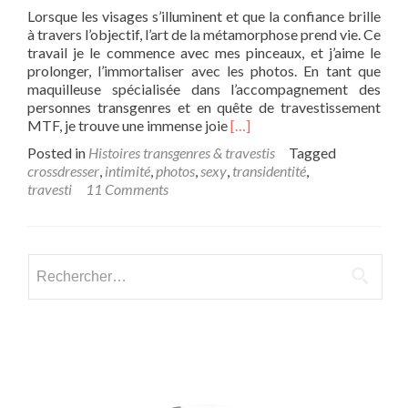
Lorsque les visages s’illuminent et que la confiance brille
à travers l’objectif, l’art de la métamorphose prend vie. Ce
travail je le commence avec mes pinceaux, et j’aime le
prolonger, l’immortaliser avec les photos. En tant que
maquilleuse spécialisée dans l’accompagnement des
personnes transgenres et en quête de travestissement
Read
MTF, je trouve une immense joie
[…]
more
Posted in
Histoires transgenres & travestis
Tagged
about
crossdresser
,
intimité
,
photos
,
sexy
,
transidentité
,
Capturer
travesti
11 Comments
la
Confiance
:
Séances
Rechercher :
Photos
Intimes
pour
la
Métamorphose