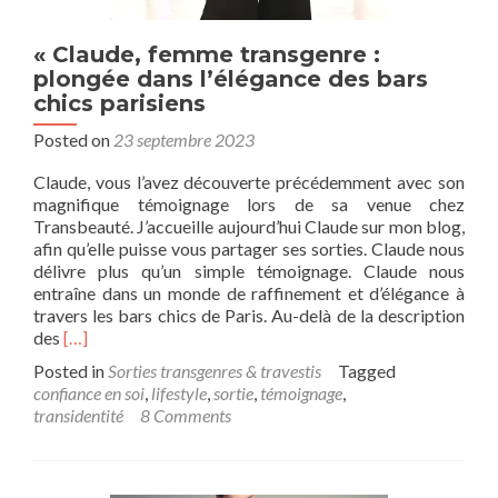
« Claude, femme transgenre :
plongée dans l’élégance des bars
chics parisiens
Posted on
23 septembre 2023
Claude, vous l’avez découverte précédemment avec son
magnifique témoignage lors de sa venue chez
Transbeauté. J’accueille aujourd’hui Claude sur mon blog,
afin qu’elle puisse vous partager ses sorties. Claude nous
délivre plus qu’un simple témoignage. Claude nous
entraîne dans un monde de raffinement et d’élégance à
travers les bars chics de Paris. Au-delà de la description
Read
des
[…]
more
Posted in
Sorties transgenres & travestis
Tagged
about
confiance en soi
,
lifestyle
,
sortie
,
témoignage
,
« Claude,
transidentité
8 Comments
femme
transgenre
:
plongée