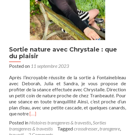
Sortie nature avec Chrystale : que
du plaisir
Posted on
11 septembre 2023
Après l’incroyable réussite de la sortie à Fontainebleau
avec Deborah, Julia et Sandra, je vous propose de
profiter de la séance effectuée avec Chrystalle. Direction
un petit coin de nature proche de chez Tranbeauté. Pour
une séance en toute tranquillité Ainsi, c’est proche d’un
plan d’eau, avec une petite cascade, et quelques canards,
Read
que notre
[…]
more
Posted in
Histoires transgenres & travestis
,
Sorties
about
transgenres & travestis
Tagged
crossdresser
,
transgenre
,
Sortie
travesti
2 Comments