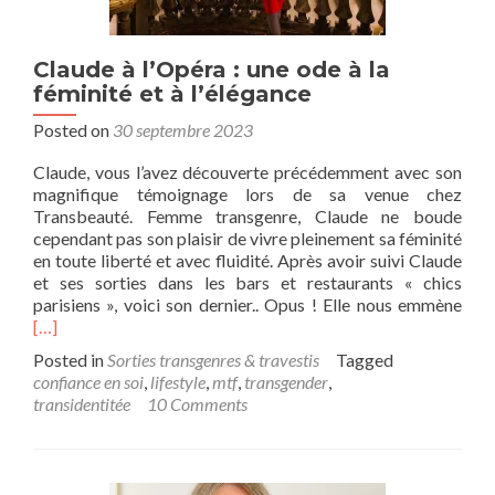
Claude à l’Opéra : une ode à la
féminité et à l’élégance
Posted on
30 septembre 2023
Claude, vous l’avez découverte précédemment avec son
magnifique témoignage lors de sa venue chez
Transbeauté. Femme transgenre, Claude ne boude
cependant pas son plaisir de vivre pleinement sa féminité
en toute liberté et avec fluidité. Après avoir suivi Claude
et ses sorties dans les bars et restaurants « chics
Rea
parisiens », voici son dernier.. Opus ! Elle nous emmène
mor
[…]
abo
Posted in
Sorties transgenres & travestis
Tagged
Cla
confiance en soi
,
lifestyle
,
mtf
,
transgender
,
à
transidentitée
10 Comments
l’Op
:
une
ode