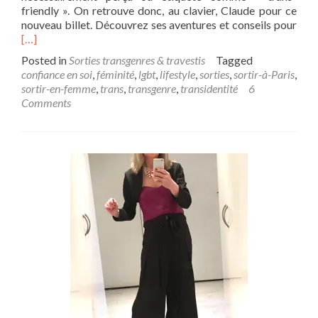
friendly ». On retrouve donc, au clavier, Claude pour ce
Rea
nouveau billet. Découvrez ses aventures et conseils pour
mor
[…]
abo
Posted in
Sorties transgenres & travestis
Tagged
Les
confiance en soi
,
féminité
,
lgbt
,
lifestyle
,
sorties
,
sortir-à-Paris
,
rest
sortir-en-femme
,
trans
,
transgenre
,
transidentité
6
chic
Comments
à
la
renc
de
Clau
fem
tran