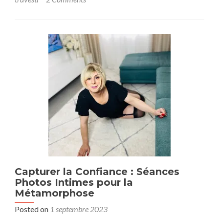
nature
avec
Chrystale
:
que
du
plaisir
Capturer la Confiance : Séances
Photos Intimes pour la
Métamorphose
Posted on
1 septembre 2023