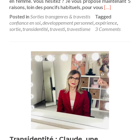
en femme. Vous hésitez ? Je vous propose maintenant 5
Read
raisons, loin des poncifs habituels, pour vous
[…]
more
Posted in
Sorties transgenres & travestis
Tagged
about
confiance en soi
,
developpement personnel
,
expérience
,
Travesti,Transge
sortie
,
transidentité
,
travesti
,
travestisme
3 Comments
:
5
raisons
de
briller
en
public
avec
confiance.
Transidentité : Claude, une