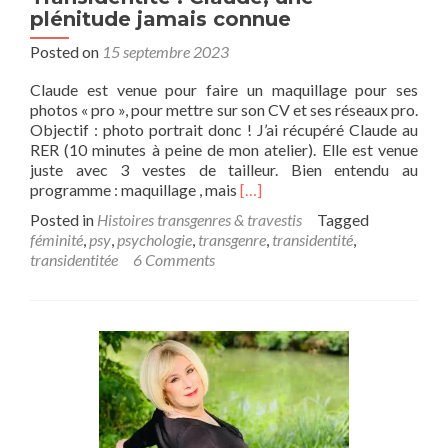
plénitude jamais connue
Posted on
15 septembre 2023
Claude est venue pour faire un maquillage pour ses
photos « pro », pour mettre sur son CV et ses réseaux pro.
Objectif : photo portrait donc ! J’ai récupéré Claude au
RER (10 minutes à peine de mon atelier). Elle est venue
juste avec 3 vestes de tailleur. Bien entendu au
Read
programme : maquillage , mais
[…]
more
Posted in
Histoires transgenres & travestis
Tagged
about
féminité
,
psy
,
psychologie
,
transgenre
,
transidentité
,
Transidentité
transidentitée
6 Comments
:
Claude,
une
plénitude
jamais
connue