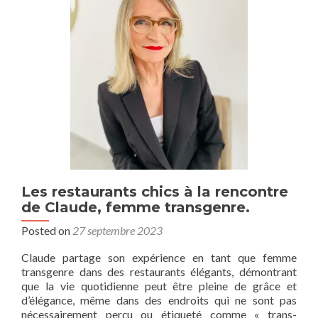
à
la
fémi
et
à
l’él
Les restaurants chics à la rencontre
de Claude, femme transgenre.
Posted on
27 septembre 2023
Claude partage son expérience en tant que femme
transgenre dans des restaurants élégants, démontrant
que la vie quotidienne peut être pleine de grâce et
d’élégance, même dans des endroits qui ne sont pas
nécessairement perçu ou étiqueté comme « trans-