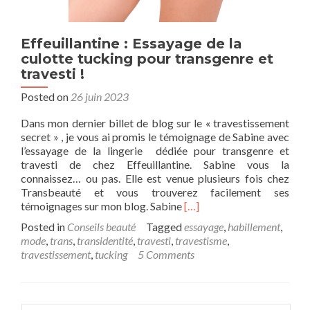
Effeuillantine : Essayage de la
culotte tucking pour transgenre et
travesti !
Posted on
26 juin 2023
Dans mon dernier billet de blog sur le « travestissement
secret » , je vous ai promis le témoignage de Sabine avec
l’essayage de la lingerie dédiée pour transgenre et
travesti de chez Effeuillantine. Sabine vous la
connaissez… ou pas. Elle est venue plusieurs fois chez
Transbeauté et vous trouverez facilement ses
Read
témoignages sur mon blog. Sabine
[…]
more
Posted in
Conseils beauté
Tagged
essayage
,
habillement
,
about
mode
,
trans
,
transidentité
,
travesti
,
travestisme
,
Effeuillantine
travestissement
,
tucking
5 Comments
:
Essayage
de
la