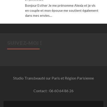
Bonjour Esther Je me prénomme Alexia et je vis
en couple et mon épouse me soutient également
dans mes envies…
SUIVEZ-MOI !
Studio Transbeauté sur Paris et Région Parisienne
Contact : 06 60 64 86 26