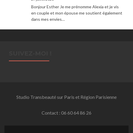
Bonjour Esther Je me prénomme Alexia et je vis
en couple et mon épouse me soutient également
dans mes envies…
SUIVEZ-MOI !
Studio Transbeauté sur Paris et Région Parisienne
Contact : 06 60 64 86 26