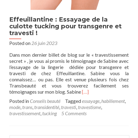
Effeuillantine : Essayage de la
culotte tucking pour transgenre et
travesti !
Posted on
26 juin 2023
Dans mon dernier billet de blog sur le « travestissement
secret » , je vous ai promis le témoignage de Sabine avec
l’essayage de la lingerie dédiée pour transgenre et
travesti de chez Effeuillantine. Sabine vous la
connaissez… ou pas. Elle est venue plusieurs fois chez
Transbeauté et vous trouverez facilement ses
Read
témoignages sur mon blog. Sabine
[…]
more
Posted in
Conseils beauté
Tagged
essayage
,
habillement
,
about
mode
,
trans
,
transidentité
,
travesti
,
travestisme
,
Effeuillantine
travestissement
,
tucking
5 Comments
:
Essayage
de
la