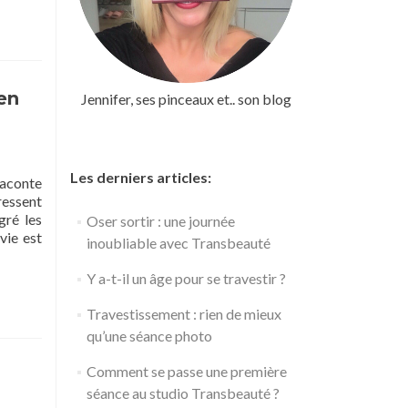
en
Jennifer, ses pinceaux et.. son blog
Les derniers articles:
raconte
ressent
gré les
Oser sortir : une journée
Read
vie est
inoubliable avec Transbeauté
more
about
Y a-t-il un âge pour se travestir ?
Un
homme
Travestissement : rien de mieux
est
qu’une séance photo
venu
pour
Comment se passe une première
voir
séance au studio Transbeauté ?
« ce