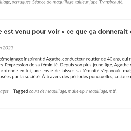
llage
,
perruques
,
Séance-de-maquillage
,
tailleur jupe
,
Transbeauté
,
est venu pour voir « ce que ça donnerait 
in 2023
moignage inspirant d’Agathe, conducteur routier de 40 ans, qui 
s l’expression de sa féminité. Depuis son plus jeune âge, Agathe 
profonde en lui, une envie de laisser sa féminité s’épanouir mal
sées par la société. À travers des périodes ponctuelles, cette en
ages
Tagged
cours de maquillage
,
make-up
,
maquillage
,
mtf
,