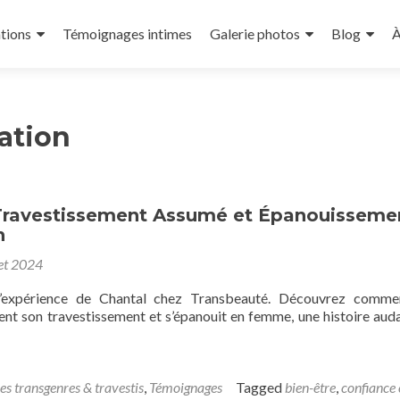
tions
Témoignages intimes
Galerie photos
Blog
À
ation
 Travestissement Assumé et Épanouisseme
n
let 2024
’expérience de Chantal chez Transbeauté. Découvrez commen
nt son travestissement et s’épanouit en femme, une histoire aud
es transgenres & travestis
,
Témoignages
Tagged
bien-être
,
confiance 