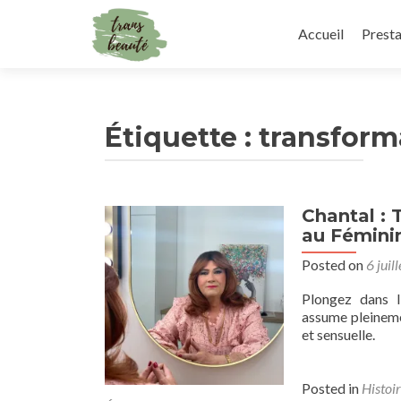
Skip
to
Accueil
Presta
content
Étiquette :
transform
Chantal :
au Fémini
Posted on
6 juil
Plongez dans l
assume pleineme
et sensuelle.
Posted in
Histoir