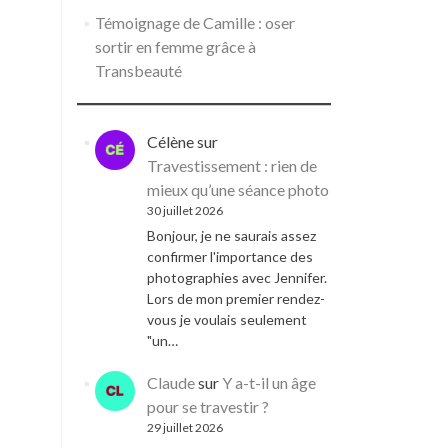
que
Témoignage de Camille : oser
ça
sortir en femme grâce à
donnerait
Transbeauté
en
femme »
Célène
sur
Travestissement : rien de
mieux qu’une séance photo
30 juillet 2026
Bonjour, je ne saurais assez
confirmer l'importance des
photographies avec Jennifer.
Lors de mon premier rendez-
vous je voulais seulement
"un…
Claude
sur
Y a-t-il un âge
pour se travestir ?
29 juillet 2026