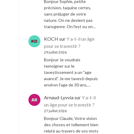
Bonjour Sophie, petite
précision, taquine certes,
sans préjuger de votre
nature. On ne devient pas
transgenre. On l'est ou on…
KOCH
sur
Y a-t-il un âge
pour se travestir ?
29 juillet 2026
Bonjour Je voudrais
temoigner sur le
tavestissement a un "age
avancé". Je me tavesti depuis
environ l'age de 30 ans,…
Arnaud-Lyvvia
sur
Y a-t-il
un âge pour se travestir ?
27 juillet 2026
Bonjour Claude, Votre vision
des choses et tellement bien
relaté au travers de vos mots