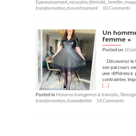
Épanouissement
,
escarpins
,
féminité
,
Jennifer
,
maqui
transformation
,
travestissement
10 Comments
Un homme 
femme »
Posted on
10 ju
Découvrez le té
son parcours ver
une différence 
contraintes impo
[…]
Posted in
Histoires transgenres & travestis
,
Témoign
transformation
,
transidentité
14 Comments