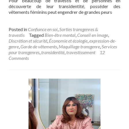
Pour beaucoup de travestis et de personnes en
découverte de leur transidentité, posséder des
vêtements féminins peut engendrer de grandes peurs
Posted in
Confiance en soi
,
Sorties transgenres &
travestis
Tagged
Bien-être mental
,
Conseil en image
,
Discrétion et sécurité
,
Économie et écologie
,
expression-de-
genre
,
Garde de vêtements
,
Maquillage transgenre
,
Services
pour transgenres
,
transidentité
,
travestissement
12
Comments