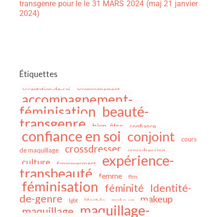
transgenre pour le le 31 MARS 2024 (maj 21 janvier
2024)
Étiquettes
acceptation-de-soi
accompagnement
accompagnement-
beauté-
féminisation
transgenre
bien-être
confiance
confiance en soi
conjoint
cours
crossdresser
de maquillage
crossdressing
expérience-
culture
Empowerment
transbeauté
femme
ftm
féminisation
féminité
Identité-
de-genre
makeup
lgbt
lifestyle
make-up
maquillage-
maquillage