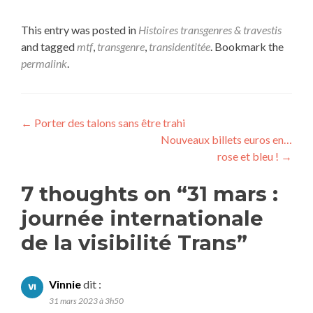
This entry was posted in
Histoires transgenres & travestis
and tagged
mtf
,
transgenre
,
transidentitée
. Bookmark the
permalink
.
←
Porter des talons sans être trahi
Nouveaux billets euros en…
rose et bleu !
→
7 thoughts on “
31 mars :
journée internationale
de la visibilité Trans
”
Vinnie
dit :
31 mars 2023 à 3h50