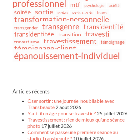
professionnel
mtf
psychologie
société
sortie
soirée
trans
sorties
sortir-à-Paris
transformation-personnelle
transgenre
transidentité
transgender
travesti
transidentitée
transition
travestissement
travestisme
témoignage
témoignage-client
épanouissement-individuel
Articles récents
Oser sortir : une journée inoubliable avec
Transbeauté
2 août 2026
Y a-t-il un âge pour se travestir ?
25 juillet 2026
Travestissement : rien de mieux qu’une séance
photo
17 juillet 2026
Comment se passe une première séance au
studio Transbeauté ?
10 juillet 2026