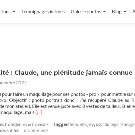
tions
Témoignages intimes
Galerie photos
Blog
À
ité : Claude, une plénitude jamais connue
ptembre 2023
 pour faire un maquillage pour ses photos « pro », pour mettre sur
pro. Objectif : photo portrait donc ! J’ai récupéré Claude au 
e mon atelier). Elle est venue juste avec 3 vestes de tailleur. Bien
Read
maquillage , mais
[…]
more
about
es transgenres & travestis
Tagged
féminité
,
psy
,
psychologie
,
transge
Transidentité
nsidentitée
6 Comments