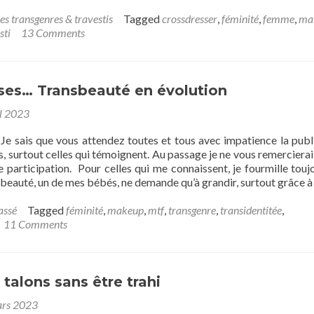
more
about
es transgenres & travestis
Tagged
crossdresser
,
féminité
,
femme
,
ma
Un
sti
13 Comments
homme
qui
se
sent
uses… Transbeauté en évolution
bien
il 2023
en
femme
 Je sais que vous attendez toutes et tous avec impatience la publ
:
 surtout celles qui témoignent. Au passage je ne vous remercierai
tout
 participation. Pour celles qui me connaissent, je fourmille touj
simplement
sbeauté, un de mes bébés, ne demande qu’à grandir, surtout grâce 
assé
Tagged
féminité
,
makeup
,
mtf
,
transgenre
,
transidentitée
,
11 Comments
 talons sans être trahi
rs 2023