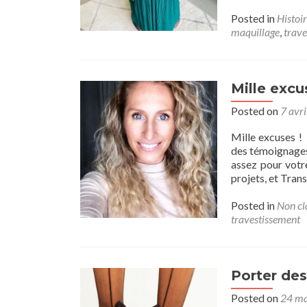
Posted in
Histoir
maquillage
,
trave
Mille exc
Posted on
7 avr
Mille excuses !
des témoignages,
assez pour votre
projets, et Tran
Posted in
Non cl
travestissement
Porter des
Posted on
24 ma