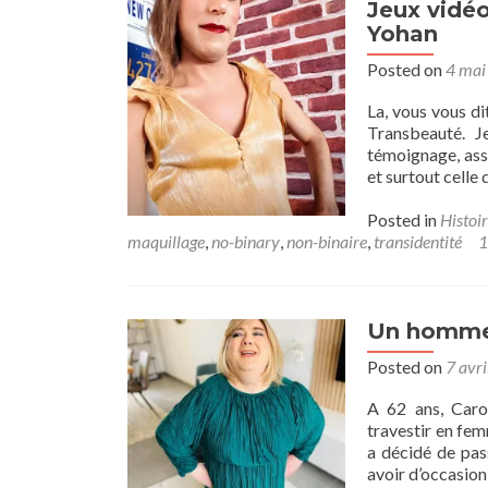
Jeux vidéo
féminité
Yohan
avec
sérénité
Posted on
4 mai
et
plénitude
La, vous vous di
Transbeauté. J
témoignage, ass
et surtout celle
Posted in
Histoir
maquillage
,
no-binary
,
non-binaire
,
transidentité
1
Un homme 
Posted on
7 avr
A 62 ans, Caro
travestir en femm
a décidé de pass
avoir d’occasion