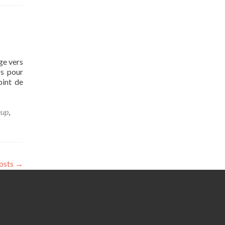
ge vers
rs pour
oint de
up
,
osts
→