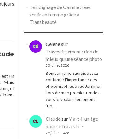
oujours
Témoignage de Camille : oser
sortir en femme grâce à
Transbeauté
dentité
Célène
sur
Travestissement : rien de
itude
mieux qu’une séance photo
30 juillet 2026
Bonjour, je ne saurais assez
 est un
confirmer l'importance des
s. Mais
urs
photographies avec Jennifer.
oin, et
Lors de mon premier rendez-
s bien-
vous je voulais seulement
"un…
Claude
sur
Y a-t-il un âge
pour se travestir ?
29 juillet 2026