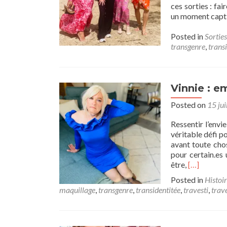
ces sorties : fa
un moment captiv
Posted in
Sorties
transgenre
,
trans
Vinnie : e
Posted on
15 jui
Ressentir l’envi
véritable défi 
avant toute chos
pour certain.es
Read
être,
[…]
more
Posted in
Histoir
about
maquillage
,
transgenre
,
transidentitée
,
travesti
,
trav
Vinnie
:
embrasser
sa