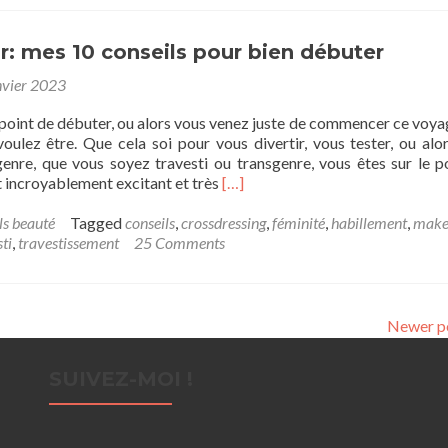
on
soigne
son
ir: mes 10 conseils pour bien débuter
look
nvier 2023
d’hiver
 point de débuter, ou alors vous venez juste de commencer ce voya
voulez être. Que cela soi pour vous divertir, vous tester, ou alo
genre, que vous soyez travesti ou transgenre, vous êtes sur le p
Read
 incroyablement excitant et très
[…]
more
about
ls beauté
Tagged
conseils
,
crossdressing
,
féminité
,
habillement
,
make
Se
ti
,
travestissement
25 Comments
travestir:
mes
10
conseils
Newer p
pour
bien
SUIVEZ-MOI !
débuter