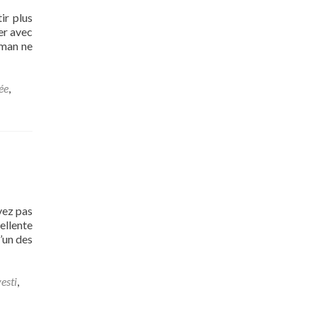
ir plus
her avec
aman ne
ée
,
uvez pas
ellente
’un des
esti
,