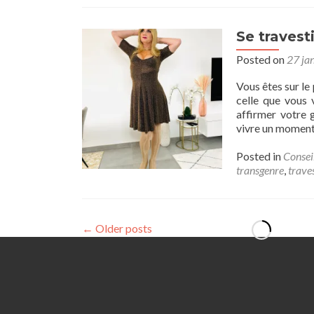
Se travest
Posted on
27 ja
Vous êtes sur le
celle que vous 
affirmer votre 
vivre un moment
Posted in
Consei
transgenre
,
traves
←
Older posts