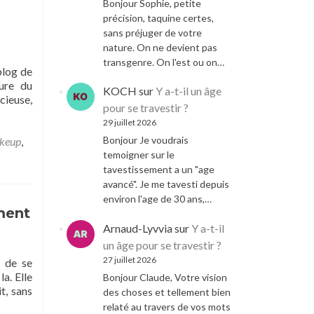
Bonjour Sophie, petite
précision, taquine certes,
sans préjuger de votre
nature. On ne devient pas
transgenre. On l'est ou on…
blog de
ture du
KOCH
sur
Y a-t-il un âge
cieuse,
pour se travestir ?
29 juillet 2026
Bonjour Je voudrais
keup
,
temoigner sur le
tavestissement a un "age
avancé". Je me tavesti depuis
environ l'age de 30 ans,…
ment
Arnaud-Lyvvia
sur
Y a-t-il
un âge pour se travestir ?
27 juillet 2026
e de se
la. Elle
Bonjour Claude, Votre vision
t, sans
des choses et tellement bien
relaté au travers de vos mots