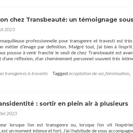
:
Claude,
une
plénitude
ion chez Transbeauté: un témoignage sous
jamais
ût 2023
connue
aquilleuse professionnelle pour transgenre et travesti est très 
 un métier d’image par definition. Malgré tout, j’ai bien à l’esprit
us pousse à venir franchir le seuil de chez Transbeauté est avan
at d’une réflexion, d’un cheminement personnel souvent très inti
es transgenres & travestis
Tagged
acceptation-de-soi
,
féminisation
,
tion
uté:
ansidentité : sortir en plein air à plusieurs
age
llet 2023
rieur lorsque l’on est transgenre ou, lorsque l’on vit l’expéri
 est un moment intense et fort. J’ai l habitude de vous accompagn