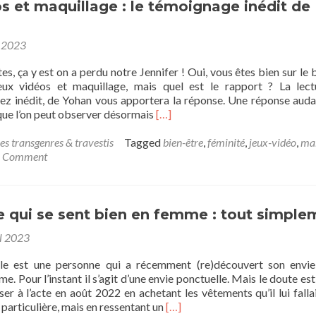
s et maquillage : le témoignage inédit de
 2023
tes, ça y est on a perdu notre Jennifer ! Oui, vous êtes bien sur le 
eux vidéos et maquillage, mais quel est le rapport ? La lec
ez inédit, de Yohan vous apportera la réponse. Une réponse auda
Read
 que l’on peut observer désormais
[…]
more
about
es transgenres & travestis
Tagged
bien-être
,
féminité
,
jeux-vidéo
,
ma
Jeux
 Comment
vidéos
et
maquillage
:
qui se sent bien en femme : tout simple
le
il 2023
témoignage
inédit
le est une personne qui a récemment (re)découvert son envi
de
e. Pour l’instant il s’agit d’une envie ponctuelle. Mais le doute est 
Yohan
er à l’acte en août 2022 en achetant les vêtements qu’il lui fallai
Read
 particulière, mais en ressentant un
[…]