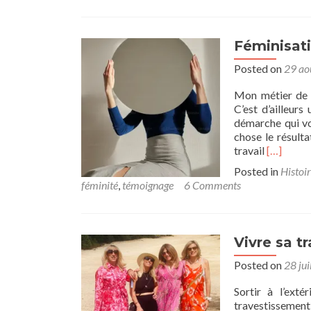
Féminisat
Posted on
29 ao
Mon métier de m
C’est d’ailleurs
démarche qui vo
chose le résult
Read
travail
[…]
more
Posted in
Histoir
about
féminité
,
témoignage
6 Comments
Féminisa
chez
Transbea
un
Vivre sa tr
témoign
sous
Posted on
28 jui
X
Sortir à l’exté
travestissement,