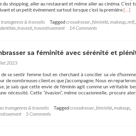
ire du shopping, aller au restaurant et même aller au cinéma. C’est t
Read
ant et un petit événement surtout lorsque c’est la première
[…]
more
about
 transgenres & travestis
Tagged
crossdresser
,
féminité
,
makeup
,
mtf
,
Vivre
identitée
,
travesti
,
travestissement
14 Comments
sa
transi
:
sortir
mbrasser sa féminité avec sérénité et plén
en
llet 2023
plein
air
e de se sentir femme tout en cherchant à concilier sa vie d’homme
à
pour de nombreuses client.es que j’accompagne. Nous en reparleron
plusie
e, je sais que cette envie de féminin agit comme un véritable bes
 une nécessité. Cette “évasion”, même occasionnelle, procure alor
es transgenres & travestis
Tagged
crossdresser
,
féminité
,
makeup
,
estissement
5 Comments