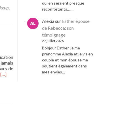
qui en seraient presque
keup
,
réconfortants....…
Alexia
sur
Esther épouse
de Rebecca: son
témoignage
27 juillet 2026
Bonjour Esther Je me
prénomme Alexia et je vis en
ication
couple et mon épouse me
 jamais
soutient également dans
ours de
mes envies…
Read
à
[…]
more
about
Mille
excuses…
Transbeauté
en
évolution