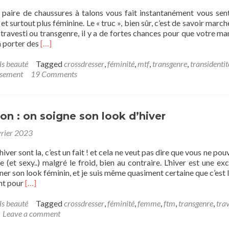
paire de chaussures à talons vous fait instantanément vous sent
et surtout plus féminine. Le « truc », bien sûr, c’est de savoir marc
 travesti ou transgenre, il y a de fortes chances pour que votre m
Read
à porter des
[…]
more
about
ls beauté
Tagged
crossdresser
,
féminité
,
mtf
,
transgenre
,
transidentit
Porter
ssement
19 Comments
des
talons
sans
être
on : on soigne son look d’hiver
trahi
vrier 2023
iver sont la, c’est un fait ! et cela ne veut pas dire que vous ne po
e (et sexy..) malgré le froid, bien au contraire. L’hiver est une exc
ner son look féminin, et je suis même quasiment certaine que c’est l
Read
nt pour
[…]
more
about
ls beauté
Tagged
crossdresser
,
féminité
,
femme
,
ftm
,
transgenre
,
trav
Féminisation
Leave a comment
: