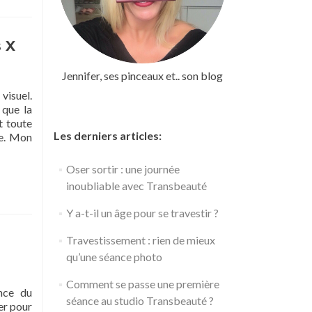
 X
Jennifer, ses pinceaux et.. son blog
visuel.
 que la
t toute
Les derniers articles:
me. Mon
Oser sortir : une journée
inoubliable avec Transbeauté
Y a-t-il un âge pour se travestir ?
Travestissement : rien de mieux
qu’une séance photo
Comment se passe une première
ence du
séance au studio Transbeauté ?
er pour