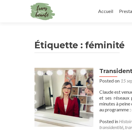
Skip
to
Accueil
Presta
content
Étiquette :
féminité
Transident
Navigation
Posted on
15 se
des
articles
Claude est venue
et ses réseaux 
minutes à peine d
au programme : 
Posted in
Histoir
transidentité
,
tra